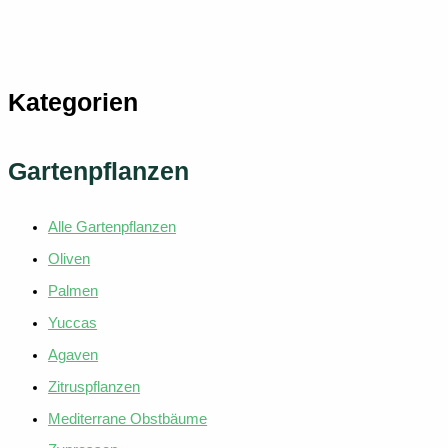
weist
mehrere
Variante
auf.
Kategorien
Die
Optionen
können
Gartenpflanzen
auf
der
Alle Gartenpflanzen
Produkts
gewählt
Oliven
werden
Palmen
Yuccas
Agaven
Zitruspflanzen
Mediterrane Obstbäume