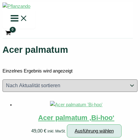
Zum
Inhalt
springen
Acer palmatum
Einzelnes Ergebnis wird angezeigt
Acer palmatum ‚Bi-hoo‘
Dieses
49,00
€
Ausführung wählen
inkl. MwSt.
Produkt