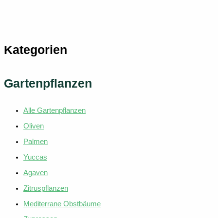
weist
mehrere
Varianten
auf.
Kategorien
Die
Optionen
können
Gartenpflanzen
auf
der
Alle Gartenpflanzen
Produktse
gewählt
Oliven
werden
Palmen
Yuccas
Agaven
Zitruspflanzen
Mediterrane Obstbäume