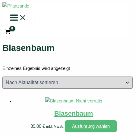
Zum
Inhalt
springen
Blasenbaum
Einzelnes Ergebnis wird angezeigt
Nicht vorrätig
Blasenbaum
Dieses
39,00
€
Ausführung wählen
inkl. MwSt.
Produkt