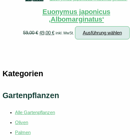
weist
Euonymus japonicus
mehrere
‚Albomarginatus‘
Variante
auf.
Ursprünglicher
Aktueller
Dies
59,00
€
49,00
€
Ausführung wählen
inkl. MwSt.
Die
Preis
Preis
Prod
Optionen
war:
ist:
weist
können
59,00 €
49,00 €.
mehr
auf
Varia
der
auf.
Kategorien
Produkts
Die
gewählt
Opti
werden
könn
Gartenpflanzen
auf
der
Alle Gartenpflanzen
Produ
gewä
Oliven
werd
Palmen