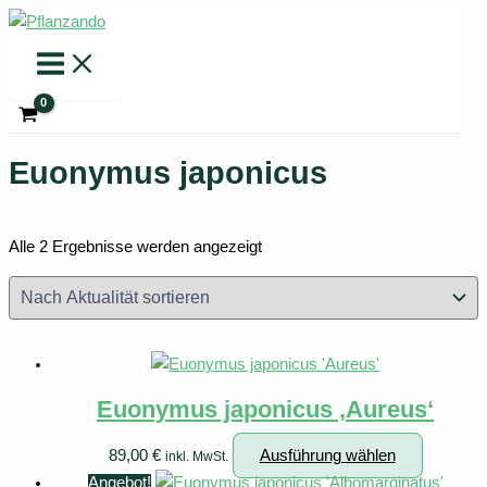
Zum
Inhalt
springen
Euonymus japonicus
Nach
Alle 2 Ergebnisse werden angezeigt
Aktualität
sortiert
Euonymus japonicus ‚Aureus‘
Dieses
89,00
€
Ausführung wählen
inkl. MwSt.
Produkt
Angebot!