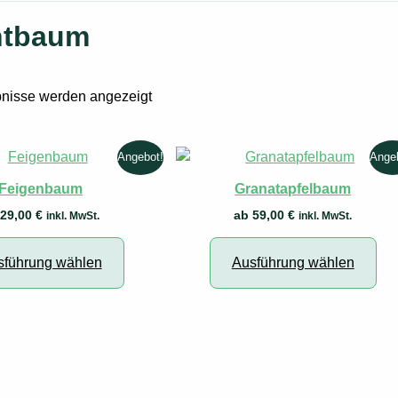
htbaum
Nach
bnisse werden angezeigt
Aktualität
sortiert
Angebot!
Ange
Feigenbaum
Granatapfelbaum
b
29,00
€
ab
59,00
€
inkl. MwSt.
inkl. MwSt.
Dieses
Die
Produkt
Pro
sführung wählen
Ausführung wählen
weist
wei
mehrere
me
Varianten
Var
auf.
auf
Die
Die
Optionen
Opt