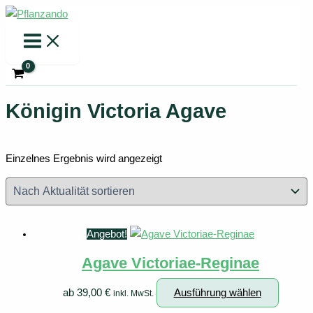
Zum
Inhalt
springen
Königin Victoria Agave
Einzelnes Ergebnis wird angezeigt
Angebot!
Agave Victoriae-Reginae
Dieses
ab
39,00
€
Ausführung wählen
inkl. MwSt.
Produk