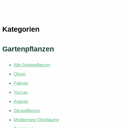
weist
mehrer
Variant
auf.
Kategorien
Die
Option
können
Gartenpflanzen
auf
der
Alle Gartenpflanzen
Produkt
gewählt
Oliven
werden
Palmen
Yuccas
Agaven
Zitruspflanzen
Mediterrane Obstbäume