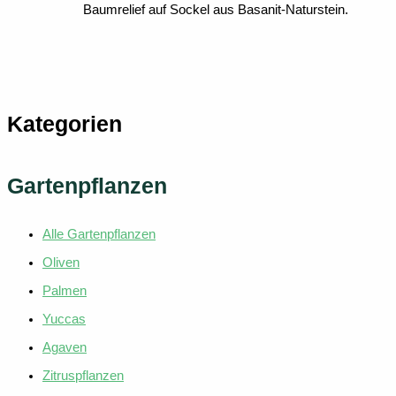
Baumrelief auf Sockel aus Basanit-Naturstein.
weist
mehrere
Variante
auf.
Die
Kategorien
Optione
können
auf
Gartenpflanzen
der
Produkts
gewählt
Alle Gartenpflanzen
werden
Oliven
Palmen
Yuccas
Agaven
Zitruspflanzen