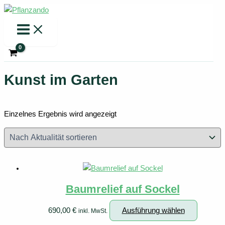
Zum
Inhalt
springen
Kunst im Garten
Einzelnes Ergebnis wird angezeigt
Baumrelief auf Sockel
Dieses
690,00
€
Ausführung wählen
inkl. MwSt.
Produkt