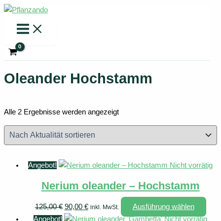
Zum
Inhalt
springen
Oleander Hochstamm
Nach
Alle 2 Ergebnisse werden angezeigt
Aktualität
sortiert
Angebot!
Nicht vorrätig
Nerium oleander – Hochstamm
Ursprünglicher
Aktueller
Dies
125,00
€
90,00
€
Ausführung wählen
inkl. MwSt.
Preis
Preis
Prod
Angebot!
Nicht vorrätig