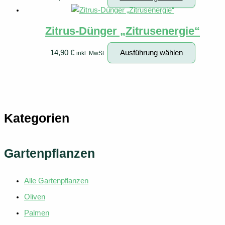
Produkt
weist
Zitrus-Dünger „Zitrusenergie“
mehrere
Variante
Dieses
14,90
€
Ausführung wählen
inkl. MwSt.
auf.
Produkt
Die
weist
Optionen
mehrere
können
Variante
auf
auf.
Kategorien
der
Die
Produkts
Optionen
gewählt
können
Gartenpflanzen
werden
auf
der
Alle Gartenpflanzen
Produkts
gewählt
Oliven
werden
Palmen