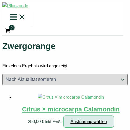
Zum
Inhalt
springen
Zwergorange
Einzelnes Ergebnis wird angezeigt
Citrus × microcarpa Calamondin
Dieses
250,00
€
Ausführung wählen
inkl. MwSt.
Produkt