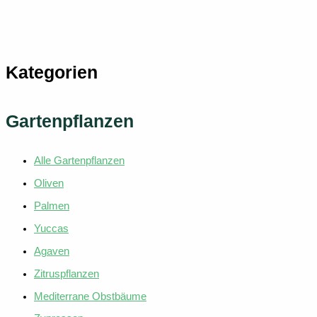
weist
mehrere
Variante
auf.
Kategorien
Die
Optione
können
Gartenpflanzen
auf
der
Alle Gartenpflanzen
Produkts
gewählt
Oliven
werden
Palmen
Yuccas
Agaven
Zitruspflanzen
Mediterrane Obstbäume