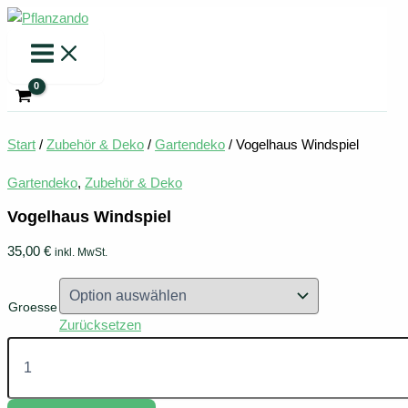
Zum
Inhalt
springen
Start
/
Zubehör & Deko
/
Gartendeko
/ Vogelhaus Windspiel
Gartendeko
,
Zubehör & Deko
Vogelhaus Windspiel
35,00
€
inkl. MwSt.
Groesse
Zurücksetzen
Vogelhaus
Windspiel
Menge