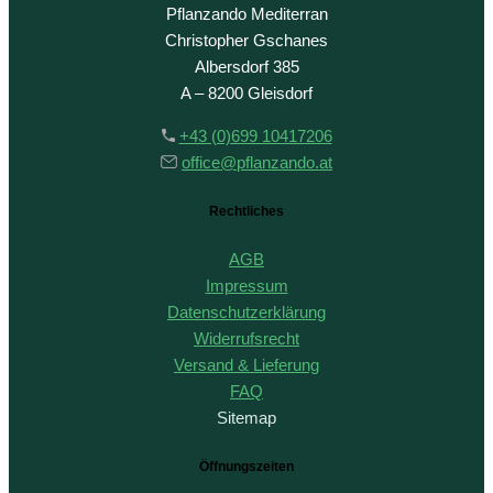
Pflanzando Mediterran
Christopher Gschanes
Albersdorf 385
A – 8200 Gleisdorf
+43 (0)699 10417206
office@pflanzando.at
Rechtliches
AGB
Impressum
Datenschutzerklärung
Widerrufsrecht
Versand & Lieferung
FAQ
Sitemap
Öffnungszeiten