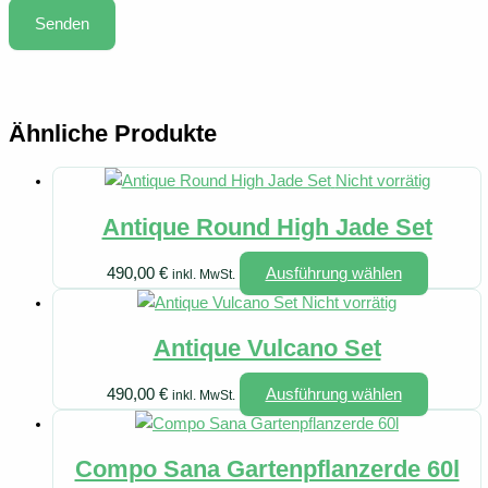
Ähnliche Produkte
Nicht vorrätig
Antique Round High Jade Set
Dieses
490,00
€
Ausführung wählen
inkl. MwSt.
Produkt
Nicht vorrätig
weist
Antique Vulcano Set
mehrere
Variante
Dieses
490,00
€
Ausführung wählen
inkl. MwSt.
auf.
Produkt
Die
weist
Optione
Compo Sana Gartenpflanzerde 60l
mehrere
können