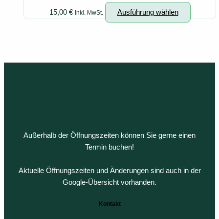
Variante
auf
Dieses
15,00
€
Ausführung wählen
inkl. MwSt.
auf.
der
Produkt
Die
Produkts
weist
Optione
gewählt
mehrere
können
werden
Variante
auf
auf.
der
Die
Produkts
Optionen
gewählt
können
werden
auf
der
Außerhalb der Öffnungszeiten können Sie gerne einen
Produkts
Termin buchen!
gewählt
werden
Aktuelle Öffnungszeiten und Änderungen sind auch in der
Google-Übersicht vorhanden.
Kontakt