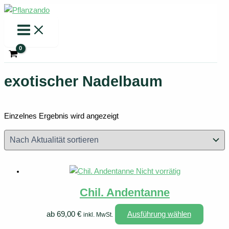
Zum
Inhalt
springen
exotischer Nadelbaum
Einzelnes Ergebnis wird angezeigt
Nicht vorrätig
Chil. Andentanne
Dieses
ab
69,00
€
Ausführung wählen
inkl. MwSt.
Produkt