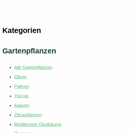
weist
mehrer
Variant
auf.
Kategorien
Die
Option
können
Gartenpflanzen
auf
der
Alle Gartenpflanzen
Produkt
gewählt
Oliven
werden
Palmen
Yuccas
Agaven
Zitruspflanzen
Mediterrane Obstbäume