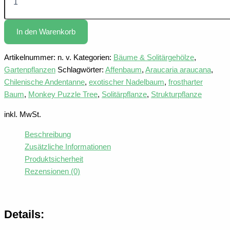
Menge
In den Warenkorb
Artikelnummer:
n. v.
Kategorien:
Bäume & Solitärgehölze
,
Gartenpflanzen
Schlagwörter:
Affenbaum
,
Araucaria araucana
,
Chilenische Andentanne
,
exotischer Nadelbaum
,
frostharter
Baum
,
Monkey Puzzle Tree
,
Solitärpflanze
,
Strukturpflanze
inkl. MwSt.
Beschreibung
Zusätzliche Informationen
Produktsicherheit
Rezensionen (0)
Details: