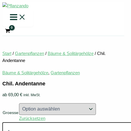
Zum
Inhalt
springen
Start
/
Gartenpflanzen
/
Bäume & Solitärgehölze
/ Chil.
Andentanne
Bäume & Solitärgehölze
,
Gartenpflanzen
Chil. Andentanne
ab
69,00
€
inkl. MwSt.
Groesse
Zurücksetzen
Chil.
Andentanne