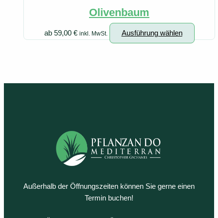
Olivenbaum
Dieses
ab
59,00
€
Ausführung wählen
inkl. MwSt.
Produk
weist
mehrer
Variant
auf.
Die
Option
können
auf
der
Produkt
gewähl
werden
Außerhalb der Öffnungszeiten können Sie gerne einen
Termin buchen!