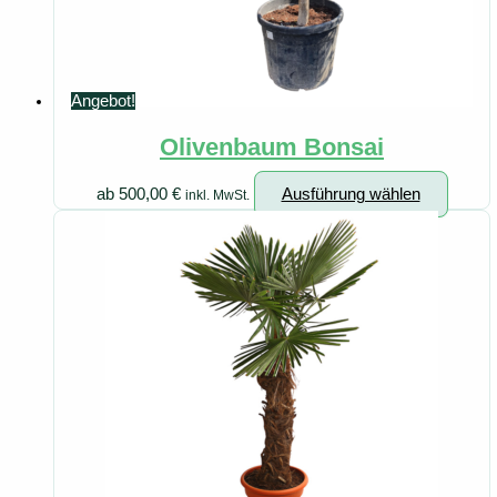
Angebot!
Olivenbaum Bonsai
Diese
ab
500,00
€
Ausführung wählen
inkl. MwSt.
Produk
weist
mehre
Varian
auf.
Die
Option
könne
auf
der
Produk