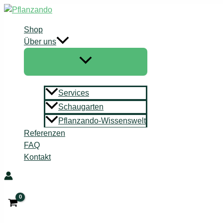
Zum
Inhalt
Shop
springen
Über uns
Services
Schaugarten
Pflanzando-Wissenswelt
Referenzen
FAQ
Kontakt