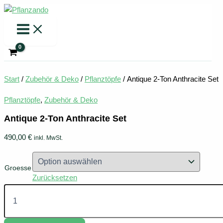
Zum
Inhalt
springen
Start
/
Zubehör & Deko
/
Pflanztöpfe
/ Antique 2-Ton Anthracite Set
Pflanztöpfe
,
Zubehör & Deko
Antique 2-Ton Anthracite Set
490,00
€
inkl. MwSt.
Groesse
Zurücksetzen
Antique
2-
Ton
Anthracite