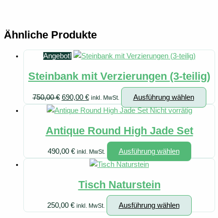
Ähnliche Produkte
Angebot!
Steinbank mit Verzierungen (3-teilig)
Ursprünglicher
Aktueller
Die
750,00
€
690,00
€
Ausführung wählen
inkl. MwSt.
Preis
Preis
Pro
Nicht vorrätig
war:
ist:
wei
Antique Round High Jade Set
750,00 €
690,00 €.
meh
Var
Dieses
490,00
€
Ausführung wählen
inkl. MwSt.
auf.
Produkt
Die
weist
Opt
Tisch Naturstein
mehrere
kön
Variante
auf
Dieses
250,00
€
Ausführung wählen
inkl. MwSt.
auf.
der
Produkt