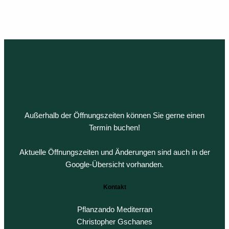
Die
Pro
weist
Optione
gew
mehrere
können
wer
Variante
auf
auf.
der
Die
Produkts
Optione
gewählt
können
werden
auf
der
Außerhalb der Öffnungszeiten können Sie gerne einen
Produkts
Termin buchen!
gewählt
werden
Aktuelle Öffnungszeiten und Änderungen sind auch in der
Google-Übersicht vorhanden.
Kontakt
Pflanzando Mediterran
Christopher Gschanes