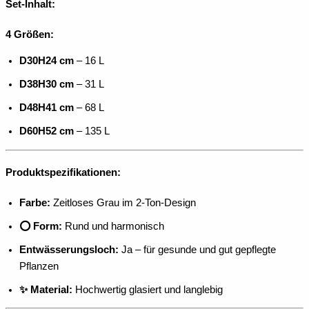
Set-Inhalt:
4 Größen:
D30H24 cm
– 16 L
D38H30 cm
– 31 L
D48H41 cm
– 68 L
D60H52 cm
– 135 L
Produktspezifikationen:
Farbe:
Zeitloses Grau im 2-Ton-Design
⭕ Form:
Rund und harmonisch
Entwässerungsloch:
Ja – für gesunde und gut gepflegte
Pflanzen
✨ Material:
Hochwertig glasiert und langlebig