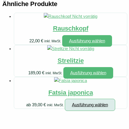
Ähnliche Produkte
Nicht vorrätig
Rauschkopf
Dieses
22,00
€
Ausführung wählen
inkl. MwSt.
Produkt
Nicht vorrätig
weist
Strelitzie
mehrere
Variante
Dieses
189,00
€
Ausführung wählen
inkl. MwSt.
auf.
Produkt
Die
weist
Optionen
Fatsia japonica
mehrere
können
Variante
auf
Dieses
ab
39,00
€
Ausführung wählen
inkl. MwSt.
auf.
der
Produk
Die
Produkts
weist
Optione
gewählt
mehrer
können