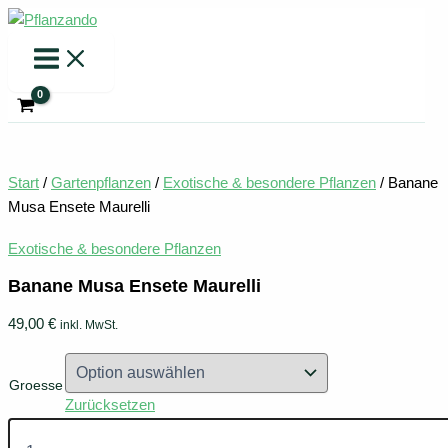
Zum
Inhalt
springen
Start
/
Gartenpflanzen
/
Exotische & besondere Pflanzen
/ Banane
Musa Ensete Maurelli
Exotische & besondere Pflanzen
Banane Musa Ensete Maurelli
49,00
€
inkl. MwSt.
Groesse
Zurücksetzen
Banane
Musa