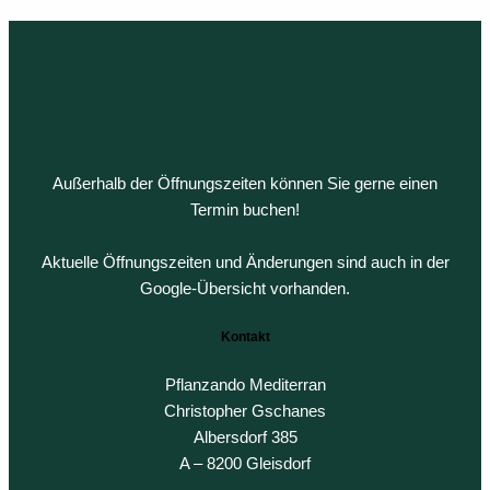
werden
Variant
auf
auf.
der
Die
Produkts
Option
gewählt
können
werden
auf
der
Außerhalb der Öffnungszeiten können Sie gerne einen
Produkt
Termin buchen!
gewähl
werden
Aktuelle Öffnungszeiten und Änderungen sind auch in der
Google-Übersicht vorhanden.
Kontakt
Pflanzando Mediterran
Christopher Gschanes
Albersdorf 385
A – 8200 Gleisdorf