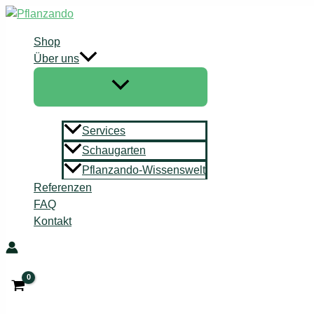
Zum
Inhalt
Shop
springen
Über uns
Services
Schaugarten
Pflanzando-Wissenswelt
Referenzen
FAQ
Kontakt