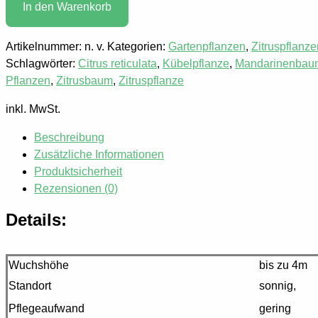
In den Warenkorb
Artikelnummer:
n. v.
Kategorien:
Gartenpflanzen
,
Zitruspflanze
Schlagwörter:
Citrus reticulata
,
Kübelpflanze
,
Mandarinenbau
Pflanzen
,
Zitrusbaum
,
Zitruspflanze
inkl. MwSt.
Beschreibung
Zusätzliche Informationen
Produktsicherheit
Rezensionen (0)
Details:
Wuchshöhe
bis zu 4m
Standort
sonnig,
Pflegeaufwand
gering