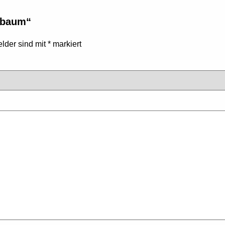
enbaum“
elder sind mit
*
markiert