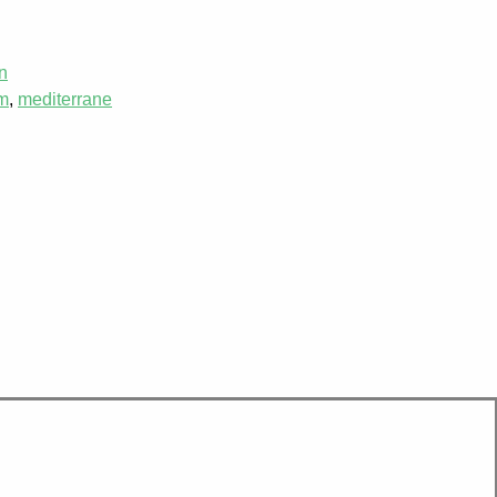
n
m
,
mediterrane