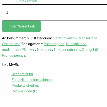
Zurücksetzen
Prunus
persica
Nektarine
Menge
In den Warenkorb
Artikelnummer:
n. v.
Kategorien:
Gartenpflanzen
,
Mediterrane
Obstbäume
Schlagwörter:
fruchttragend
,
Kübelpflanze
,
mediterrane Pflanzen
,
Nektarine
,
Nektarinenbaum
,
Obstgehölz
,
Prunus persica
inkl. MwSt.
Beschreibung
Zusätzliche Informationen
Produktsicherheit
Rezensionen (0)