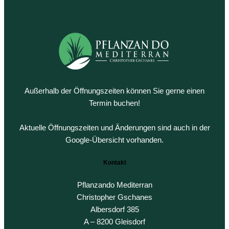
Die
Option
können
auf
der
Produkt
gewähl
werden
Außerhalb der Öffnungszeiten können Sie gerne einen
Termin buchen!
Aktuelle Öffnungszeiten und Änderungen sind auch in der
Google-Übersicht vorhanden.
Kontakt
Pflanzando Mediterran
Christopher Gschanes
Albersdorf 385
A – 8200 Gleisdorf