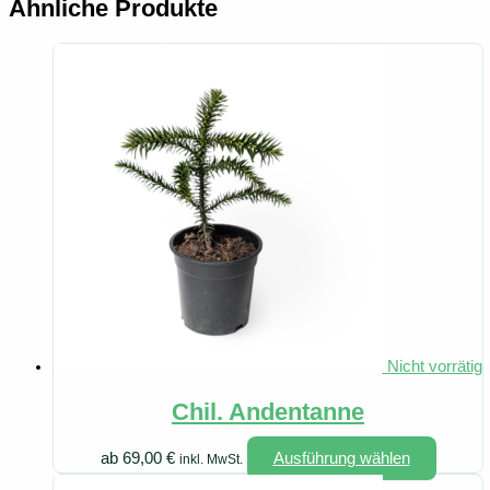
Ähnliche Produkte
Nicht vorrätig
Chil. Andentanne
Dieses
ab
69,00
€
Ausführung wählen
inkl. MwSt.
Produk