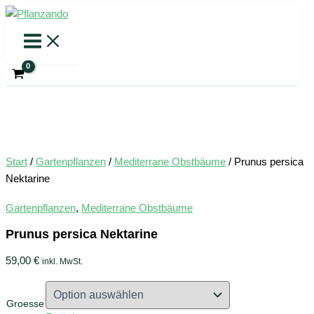
Zum
Inhalt
springen
Start
/
Gartenpflanzen
/
Mediterrane Obstbäume
/ Prunus persica
Nektarine
Gartenpflanzen
,
Mediterrane Obstbäume
Prunus persica Nektarine
59,00
€
inkl. MwSt.
Groesse