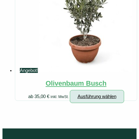
Variante
auf.
Die
Optionen
können
auf
der
Produkts
gewählt
Angebot!
werden
Olivenbaum Busch
Dieses
ab
35,00
€
Ausführung wählen
inkl. MwSt.
Produk
weist
mehrer
Variant
auf.