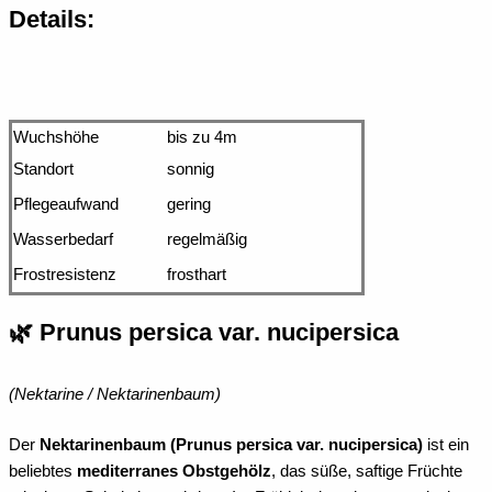
Details:
Wuchshöhe
bis zu 4m
Standort
sonnig
Pflegeaufwand
gering
Wasserbedarf
regelmäßig
Frostresistenz
frosthart
🌿
Prunus persica var. nucipersica
(Nektarine / Nektarinenbaum)
Der
Nektarinenbaum (Prunus persica var. nucipersica)
ist ein
beliebtes
mediterranes Obstgehölz
, das süße, saftige Früchte