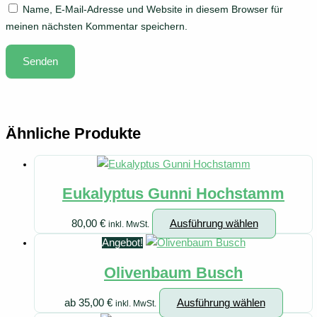
Name, E-Mail-Adresse und Website in diesem Browser für
meinen nächsten Kommentar speichern.
Ähnliche Produkte
Eukalyptus Gunni Hochstamm
Dieses
80,00
€
Ausführung wählen
inkl. MwSt.
Produkt
Angebot!
weist
Olivenbaum Busch
mehrere
Variante
Dieses
ab
35,00
€
Ausführung wählen
inkl. MwSt.
auf.