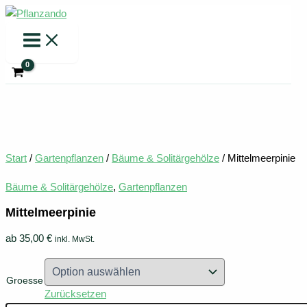
Zum
Inhalt
springen
Start
/
Gartenpflanzen
/
Bäume & Solitärgehölze
/ Mittelmeerpinie
Bäume & Solitärgehölze
,
Gartenpflanzen
Mittelmeerpinie
ab
35,00
€
inkl. MwSt.
Groesse
Zurücksetzen