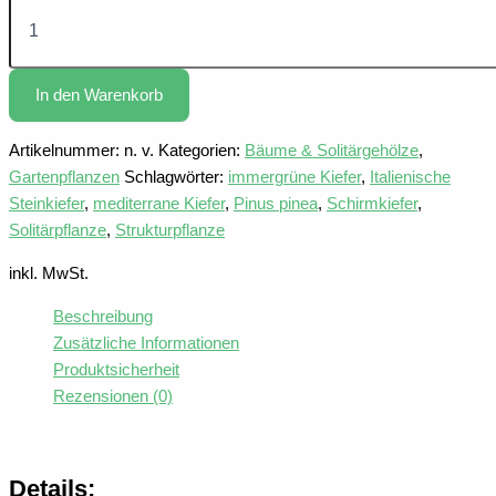
Mittelmeerpinie
Menge
In den Warenkorb
Artikelnummer:
n. v.
Kategorien:
Bäume & Solitärgehölze
,
Gartenpflanzen
Schlagwörter:
immergrüne Kiefer
,
Italienische
Steinkiefer
,
mediterrane Kiefer
,
Pinus pinea
,
Schirmkiefer
,
Solitärpflanze
,
Strukturpflanze
inkl. MwSt.
Beschreibung
Zusätzliche Informationen
Produktsicherheit
Rezensionen (0)
Details: