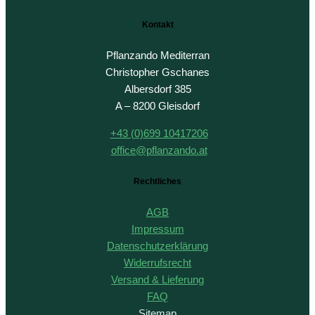
Kontakt
Pflanzando Mediterran
Christopher Gschanes
Albersdorf 385
A – 8200 Gleisdorf
+43 (0)699 10417206
office@pflanzando.at
Rechtliches
AGB
Impressum
Datenschutzerklärung
Widerrufsrecht
Versand & Lieferung
FAQ
Sitemap