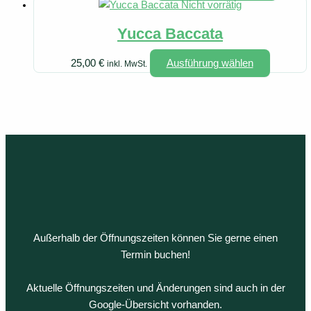
Produk
Nicht vorrätig
Die
weist
Optionen
Yucca Baccata
mehrer
können
Variant
auf
Dieses
25,00
€
Ausführung wählen
inkl. MwSt.
auf.
der
Produkt
Die
Produkts
weist
Option
gewählt
mehrere
können
werden
Variante
auf
auf.
der
Die
Produkt
Optionen
gewähl
können
werden
auf
der
Außerhalb der Öffnungszeiten können Sie gerne einen
Produkts
Termin buchen!
gewählt
werden
Aktuelle Öffnungszeiten und Änderungen sind auch in der
Google-Übersicht vorhanden.